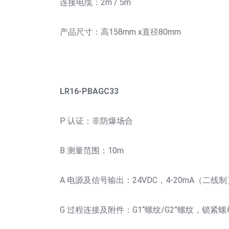
连接电缆：2m / 5m
产品尺寸：高158mm x直径80mm
LR16-PBAGC33
P 认证：非防爆场合
B 测量范围：10m
A 电源及信号输出：24VDC，4-20mA（二线制
G 过程连接及附件：G1“螺纹/G2”螺纹，锁紧